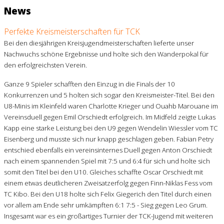
News
Perfekte Kreismeisterschaften für TCK
Bei den diesjährigen Kreisjugendmeisterschaften lieferte unser
Nachwuchs schöne Ergebnisse und holte sich den Wanderpokal für
den erfolgreichsten Verein.
Ganze 9 Spieler schafften den Einzug in die Finals der 10
Konkurrenzen und 5 holten sich sogar den Kreismeister-Titel. Bei den
U8-Minis im Kleinfeld waren Charlotte Krieger und Ouahb Marouane im
Vereinsduell gegen Emil Orschiedt erfolgreich. Im Midfeld zeigte Lukas
Kapp eine starke Leistung bei den U9 gegen Wendelin Wiessler vom TC
Eisenberg und musste sich nur knapp geschlagen geben. Fabian Petry
entschied ebenfalls ein vereinsinternes Duell gegen Anton Orschiedt
nach einem spannenden Spiel mit 7:5 und 6:4 für sich und holte sich
somit den Titel bei den U10. Gleiches schaffte Oscar Orschiedt mit
einem etwas deutlicheren Zweisatzerfolg gegen Finn-Niklas Fess vom
TC Kibo. Bei den U18 holte sich Felix Giegerich den Titel durch einen
vor allem am Ende sehr umkämpften 6:1 7:5 - Sieg gegen Leo Grum.
Insgesamt war es ein großartiges Turnier der TCK-Jugend mit weiteren