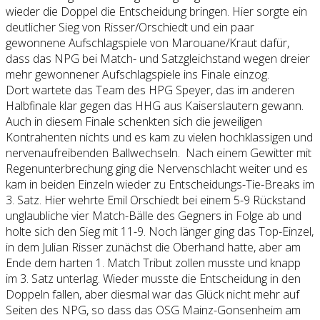
wieder die Doppel die Entscheidung bringen. Hier sorgte ein
deutlicher Sieg von Risser/Orschiedt und ein paar
gewonnene Aufschlagspiele von Marouane/Kraut dafür,
dass das NPG bei Match- und Satzgleichstand wegen dreier
mehr gewonnener Aufschlagspiele ins Finale einzog.
Dort wartete das Team des HPG Speyer, das im anderen
Halbfinale klar gegen das HHG aus Kaiserslautern gewann.
Auch in diesem Finale schenkten sich die jeweiligen
Kontrahenten nichts und es kam zu vielen hochklassigen und
nervenaufreibenden Ballwechseln.
Nach einem Gewitter mit
Regenunterbrechung ging die Nervenschlacht weiter und es
kam in beiden Einzeln wieder zu Entscheidungs-Tie-Breaks im
3. Satz. Hier wehrte Emil Orschiedt bei einem 5-9 Rückstand
unglaubliche vier Match-Bälle des Gegners in Folge ab und
holte sich den Sieg mit 11-9. Noch länger ging das Top-Einzel,
in dem Julian Risser zunächst die Oberhand hatte, aber am
Ende dem harten 1. Match Tribut zollen musste und knapp
im 3. Satz unterlag. Wieder musste die Entscheidung in den
Doppeln fallen, aber diesmal war das Glück nicht mehr auf
Seiten des NPG, so dass das OSG Mainz-Gonsenheim am